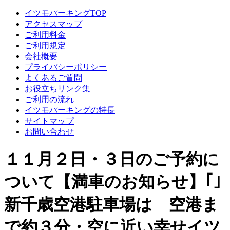
イツモパーキングTOP
アクセスマップ
ご利用料金
ご利用規定
会社概要
プライバシーポリシー
よくあるご質問
お役立ちリンク集
ご利用の流れ
イツモパーキングの特長
サイトマップ
お問い合わせ
１１月２日・３日のご予約に
ついて【満車のお知らせ】｢｣
新千歳空港駐車場は 空港ま
で約３分・空に近い幸せイツ