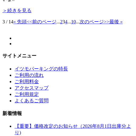
＞続きを見る
3 / 14
« 先頭
<<前のページ
...
2
3
4
...
10
...
次のページ>>
最後 »
サイトメニュー
イツモパーキングの特長
ご利用の流れ
ご利用料金
アクセスマップ
ご利用規定
よくあるご質問
新着情報
【重要】価格改定のお知らせ（2026年8月1日出庫分よ
り)