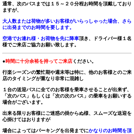
通常、次のバスまでは１５～２０分程お時間を頂戴しており
ますが、
大人数または荷物が多いお客様がいらっしゃった場合、さら
に出発までのお時間を要します。
空港でお連れ様・お荷物を先に降車
頂き、ドライバー様１名
様でご来店ご協力お願い致します。
●
時間に十分余裕を持ってご来店
ください。
行楽シーズンの繁忙期や週末等は特に、他のお客様とのご来
店のタイミングが重なり非常に混雑し
１台の送迎バスに全てのお客様を乗車させることが出来ず、
「次のバス」もしくは「次の次のバス」の乗車をお願いする
場合がございます。
出来る限りお客様にご迷惑の掛からぬ様、スムーズな送迎を
心掛けてはおりますが
場合によってはパーキングを出発までに
かなりのお時間を頂