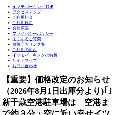
イツモパーキングTOP
アクセスマップ
ご利用料金
ご利用規定
会社概要
プライバシーポリシー
よくあるご質問
お役立ちリンク集
ご利用の流れ
イツモパーキングの特長
サイトマップ
お問い合わせ
【重要】価格改定のお知らせ
（2026年8月1日出庫分より)｢｣
新千歳空港駐車場は 空港ま
で約３分・空に近い幸せイツ