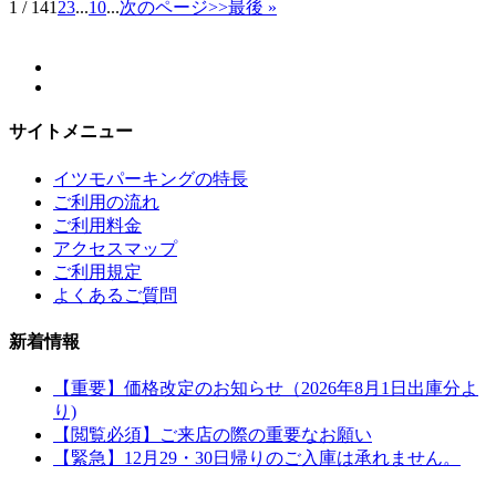
1 / 14
1
2
3
...
10
...
次のページ>>
最後 »
サイトメニュー
イツモパーキングの特長
ご利用の流れ
ご利用料金
アクセスマップ
ご利用規定
よくあるご質問
新着情報
【重要】価格改定のお知らせ（2026年8月1日出庫分よ
り)
【閲覧必須】ご来店の際の重要なお願い
【緊急】12月29・30日帰りのご入庫は承れません。