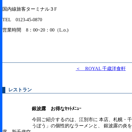
国内線旅客ターミナル３F
TEL 0123-45-0870
営業時間 8：00~20：00（L.o.)
＜ ROYAL 千歳洋食軒
レストラン
銀波露 お得なｾｯﾄﾒﾆｭｰ
今回ご紹介するのは、江別市に 本店、札幌・
うぼう」の個性的なラーメンと、 銀波露の炎
露 新千歳空..