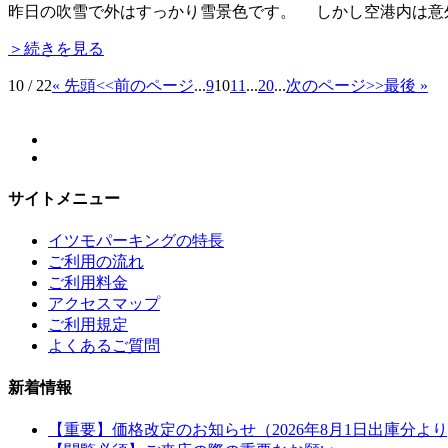
昨日の吹雪で外はすっかり雪景色です。 しかし空港内は意
＞続きを見る
10 / 22
« 先頭
<<前のページ
...
9
10
11
...
20
...
次のページ>>
最後 »
サイトメニュー
イツモパーキングの特長
ご利用の流れ
ご利用料金
アクセスマップ
ご利用規定
よくあるご質問
新着情報
【重要】価格改定のお知らせ（2026年8月1日出庫分より