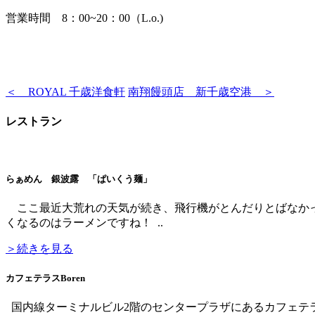
営業時間 8：00~20：00（L.o.)
＜ ROYAL 千歳洋食軒
南翔饅頭店 新千歳空港 ＞
レストラン
らぁめん 銀波露 「ぱいくう麺」
ここ最近大荒れの天気が続き、飛行機がとんだりとばなかっ
くなるのはラーメンですね！ ..
＞続きを見る
カフェテラスBoren
国内線ターミナルビル2階のセンタープラザにあるカフェテ