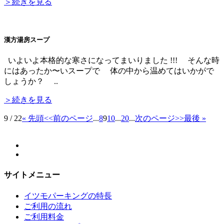
＞続きを見る
漢方湯房スープ
いよいよ本格的な寒さになってまいりました !!! そんな時
にはあったか〜いスープで 体の中から温めてはいかがで
しょうか？ ..
＞続きを見る
9 / 22
« 先頭
<<前のページ
...
8
9
10
...
20
...
次のページ>>
最後 »
サイトメニュー
イツモパーキングの特長
ご利用の流れ
ご利用料金