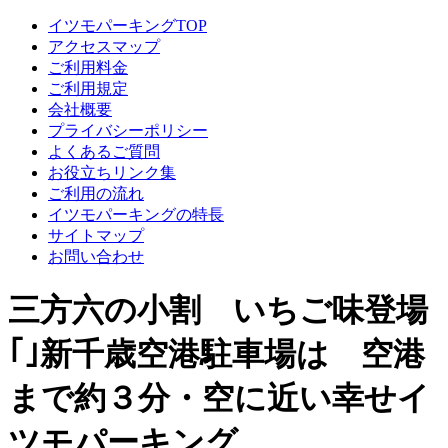
イツモパーキングTOP
アクセスマップ
ご利用料金
ご利用規定
会社概要
プライバシーポリシー
よくあるご質問
お役立ちリンク集
ご利用の流れ
イツモパーキングの特長
サイトマップ
お問い合わせ
三方六の小割 いちご味登場
｢｣新千歳空港駐車場は 空港
まで約３分・空に近い幸せイ
ツモパーキング