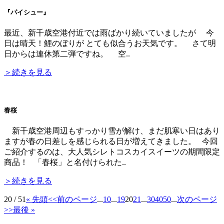
『パイシュー』
最近、新千歳空港付近では雨ばかり続いていましたが 今
日は晴天！鯉のぼりが とても似合うお天気です。 さて明
日からは連休第二弾ですね。 空..
＞続きを見る
春桜
新千歳空港周辺もすっかり雪が解け、まだ肌寒い日はあり
ますが春の日差しを感じられる日が増えてきました。 今回
ご紹介するのは、大人気シレトコスカイスイーツの期間限定
商品！ 「春桜」と名付けられた..
＞続きを見る
20 / 51
« 先頭
<<前のページ
...
10
...
19
20
21
...
30
40
50
...
次のページ
>>
最後 »