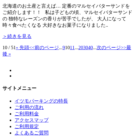
北海道のお土産と言えば… 定番のマルセイバターサンドを
ご紹介します！！ 私は子どもの頃、マルセイバターサンド
の 独特なレーズンの香りが苦手でしたが、 大人になって
時々食べたくなる 大好きなお菓子になりました..
＞続きを見る
10 / 51
« 先頭
<<前のページ
...
9
10
11
...
20
30
40
...
次のページ>>
最
後 »
サイトメニュー
イツモパーキングの特長
ご利用の流れ
ご利用料金
アクセスマップ
ご利用規定
よくあるご質問