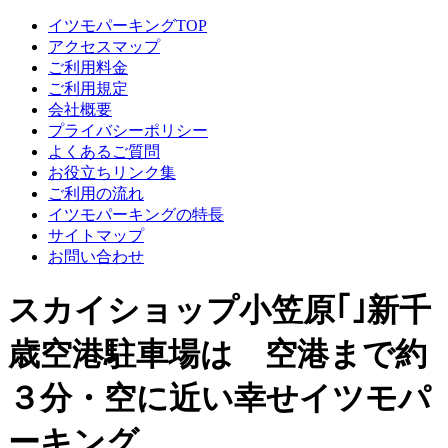
イツモパーキングTOP
アクセスマップ
ご利用料金
ご利用規定
会社概要
プライバシーポリシー
よくあるご質問
お役立ちリンク集
ご利用の流れ
イツモパーキングの特長
サイトマップ
お問い合わせ
スカイショップ小笠原｢｣新千
歳空港駐車場は 空港まで約
３分・空に近い幸せイツモパ
ーキング