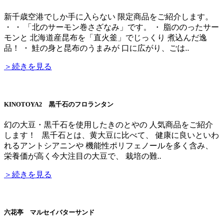
新千歳空港でしか手に入らない 限定商品をご紹介します。
・ ・ 「北のサーモン巻さざなみ」です。 ・ 脂ののったサー
モンと 北海道産昆布を「直火釜」でじっくり 煮込んだ逸
品！ ・ 鮭の身と昆布のうまみが 口に広がり、ごは..
＞続きを見る
KINOTOYA2 黒千石のフロランタン
幻の大豆・黒千石を使用したきのとやの 人気商品をご紹介
します！ 黒千石とは、黄大豆に比べて、 健康に良いといわ
れるアントシアニンや 機能性ポリフェノールを多く含み、
栄養価が高く今大注目の大豆で、 栽培の難..
＞続きを見る
六花亭 マルセイバターサンド