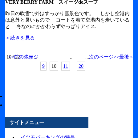
VERY BERRY FARM スイーツdeスープ
昨日の吹雪で外はすっかり雪景色です。 しかし空港内
は意外と暑いもので コートを着て空港内を歩いている
と 冬なのにかかわらずやっぱりアイス..
＞続きを見る
10 / 22
<<前のページ
« 先頭
...
...
...
次のページ>>
最後 »
9
10
11
20
サイトメニュー
イツモパーキングの特長