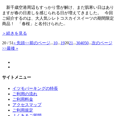
新千歳空港周辺もすっかり雪が解け、まだ肌寒い日はあり
ますが春の日差しを感じられる日が増えてきました。 今回
ご紹介するのは、大人気シレトコスカイスイーツの期間限定
商品！ 「春桜」と名付けられた..
＞続きを見る
20 / 51
« 先頭
<<前のページ
...
10
...
19
20
21
...
30
40
50
...
次のページ
>>
最後 »
サイトメニュー
イツモパーキングの特長
ご利用の流れ
ご利用料金
アクセスマップ
ご利用規定
よくあるご質問