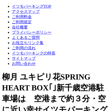
イツモパーキングTOP
アクセスマップ
ご利用料金
ご利用規定
会社概要
プライバシーポリシー
よくあるご質問
お役立ちリンク集
ご利用の流れ
イツモパーキングの特長
サイトマップ
お問い合わせ
柳月 ユキピリ花SPRING
HEART BOX｢｣新千歳空港駐
車場は 空港まで約３分・空
に近い幸せイツモパーキング