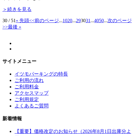
＞続きを見る
30 / 51
« 先頭
<<前のページ
...
10
20
...
29
30
31
...
40
50
...
次のページ
>>
最後 »
サイトメニュー
イツモパーキングの特長
ご利用の流れ
ご利用料金
アクセスマップ
ご利用規定
よくあるご質問
新着情報
【重要】価格改定のお知らせ（2026年8月1日出庫分よ