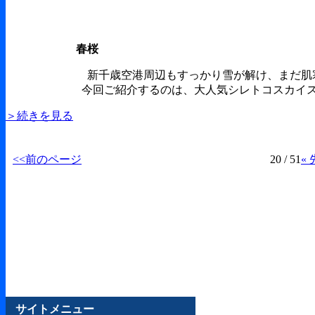
春桜
新千歳空港周辺もすっかり雪が解け、まだ肌
今回ご紹介するのは、大人気シレトコスカイス
＞続きを見る
<<前のページ
20 / 51
«
サイトメニュー