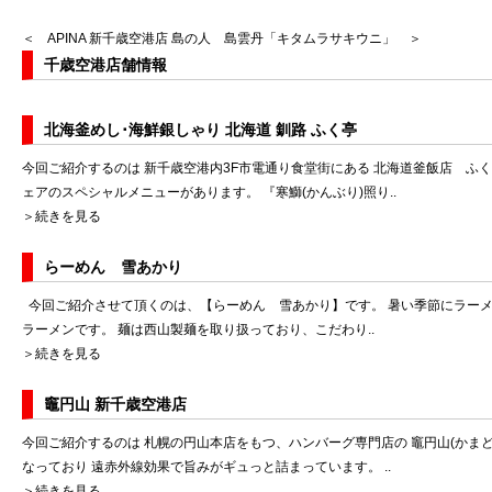
＜ APINA 新千歳空港店
島の人 島雲丹「キタムラサキウニ」 ＞
千歳空港店舗情報
北海釜めし･海鮮銀しゃり 北海道 釧路 ふく亭
今回ご紹介するのは 新千歳空港内3F市電通り食堂街にある 北海道釜飯店 ふ
ェアのスペシャルメニューがあります。 『寒鰤(かんぶり)照り..
＞続きを見る
らーめん 雪あかり
今回ご紹介させて頂くのは、【らーめん 雪あかり】です。 暑い季節にラーメ
ラーメンです。 麺は西山製麺を取り扱っており、こだわり..
＞続きを見る
竈円山 新千歳空港店
今回ご紹介するのは 札幌の円山本店をもつ、ハンバーグ専門店の 竈円山(かまど
なっており 遠赤外線効果で旨みがギュっと詰まっています。 ..
＞続きを見る