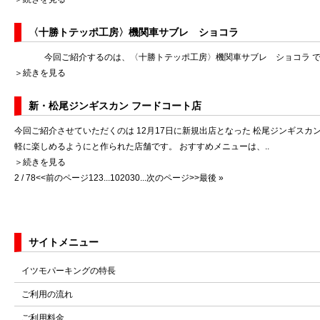
〈十勝トテッポ工房〉機関車サブレ ショコラ
今回ご紹介するのは、〈十勝トテッポ工房〉機関車サブレ ショコラ です。
＞続きを見る
新・松尾ジンギスカン フードコート店
今回ご紹介させていただくのは 12月17日に新規出店となった 松尾ジンギス
軽に楽しめるようにと作られた店舗です。 おすすめメニューは、..
＞続きを見る
2 / 78
<<前のページ
1
2
3
...
10
20
30
...
次のページ>>
最後 »
サイトメニュー
イツモパーキングの特長
ご利用の流れ
ご利用料金