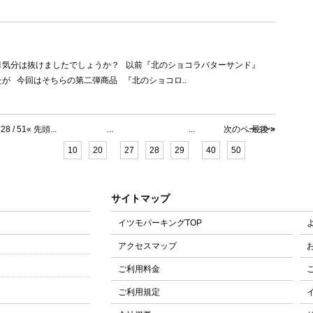
月気分は抜けましたでしょうか？ 以前『北のショコラバターサンド』
が 今回はそちらの第二弾商品 『北のショコロ..
28 / 51
« 先頭
...
...
...
次のページ>>
...
最後 »
10
20
27
28
29
40
50
サイトマップ
イツモパーキングTOP
アクセスマップ
ご利用料金
ご利用規定