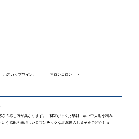
『ハスカップワイン』
マロンコロン ＞
み
寒さの感じ方が異なります。 初霜が下りた早朝、寒い中大地を踏み
という感触を表現したロマンチックな北海道のお菓子をご紹介しま