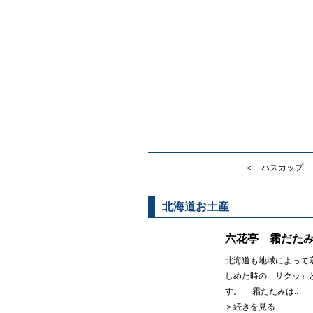
＜ ハスカップ 
北海道お土産
六花亭 霜だた
北海道も地域によって
しめた時の「サクッ」
す。 霜だたみは..
＞続きを見る