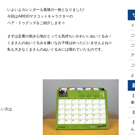
いよいよカレンダーも最後の一枚となりました!
今回はAIRDOマスコットキャラクターの
ベア・ドゥグッズをご紹介します☆
イ
ご
まずは定番の抱き心地がとっても気持ちいかわいいぬいぐるみ！
くまさんのぬいぐるみを嫌いなお子様はめったにいませんよね☆
ご
私も大きなくまさんのぬいぐるみには憧れていたものです。
ア
ご
よ
【
庫
しい方は
【
【
ん