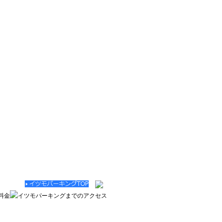
駐車場は 空港まで約３分・空に近い幸せイツモパーキング