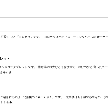
＞
可愛らしい 「コロカリ」です。 コロカリはパティスリーモンタベールの オーナ
レット
ショコラタブレット です。 北海道の雄大なとうきび畑で、のびのびと 育ったコー
を引き..
 ご紹介するのは、北菓楼の「夢ぷくぷく」です。 北菓楼は新千歳空港限定の 「
 &nb..