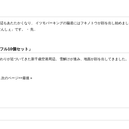
辺もあたたかくなり、 イツモパーキングの脇道にはフキノトウが顔を出し始めまし
しぇ」です。 ・ 先..
フル10個セット」
終わりが近づいてきた新千歳空港周辺。 雪解けが進み、地面が顔を出してきました
..
次のページ>>
最後 »