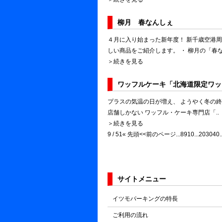
柳月 春なんしぇ
４月に入り始まった新年度！ 新千歳空港周
しい商品をご紹介します。 ・ 柳月の「春なん
＞続きを見る
ワッフルケーキ「北海道限定ワッ
プラスの気温の日が増え、 ようやく冬の
店舗しかない ワッフル・ケーキ専門店「..
＞続きを見る
9 / 51
« 先頭
<<前のページ
...
8
9
10
...
20
30
40
.
サイトメニュー
イツモパーキングの特長
ご利用の流れ