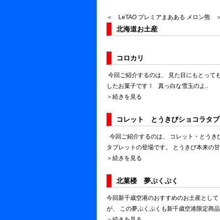
＜ LeTAO プレミアまあある
メロン熊 
北海道お土産
コロカリ
今回ご紹介するのは、 見た目にもとっても
したお菓子です！ 真っ白な雪玉のよ..
＞続きを見る
コレット とうきびショコラタブ
今回ご紹介するのは、 コレット・とうきび
タブレットの登場です。 とうきび本来の甘さ
＞続きを見る
北菓楼 夢ぷくぷく
今回新千歳空港のおすすめのお土産として
が、 この夢ぷくぷくも新千歳空港限定商品！！
＞続きを見る