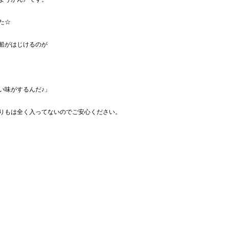
た☆
船がはじけるのが
い味がするんだ♪」
りもは全く入ってないのでご安心ください。