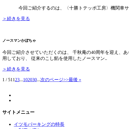
今回ご紹介するのは、〈十勝トテッポ工房〉機関車サブレ 
＞続きを見る
ノースマンかぼちゃ
今回ご紹介させていただくのは、 千秋庵の40周年を迎え、
用しており、 従来のこし餡を使用したノースマン..
＞続きを見る
1 / 51
1
2
3
...
10
20
30
...
次のページ>>
最後 »
サイトメニュー
イツモパーキングの特長