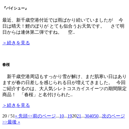
『パイシュー』
最近、新千歳空港付近では雨ばかり続いていましたが 今
日は晴天！鯉のぼりが とても似合うお天気です。 さて明
日からは連休第二弾ですね。 空..
＞続きを見る
春桜
新千歳空港周辺もすっかり雪が解け、まだ肌寒い日はあり
ますが春の日差しを感じられる日が増えてきました。 今回
ご紹介するのは、大人気シレトコスカイスイーツの期間限定
商品！ 「春桜」と名付けられた..
＞続きを見る
20 / 51
« 先頭
<<前のページ
...
10
...
19
20
21
...
30
40
50
...
次のページ
>>
最後 »