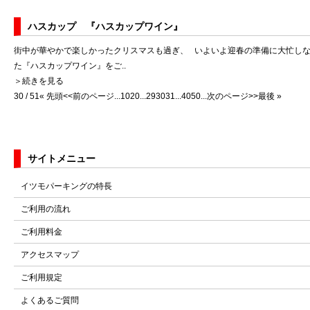
ハスカップ 『ハスカップワイン』
街中が華やかで楽しかったクリスマスも過ぎ、 いよいよ迎春の準備に大忙しな
た『ハスカップワイン』をご..
＞続きを見る
30 / 51
« 先頭
<<前のページ
...
10
20
...
29
30
31
...
40
50
...
次のページ>>
最後 »
サイトメニュー
イツモパーキングの特長
ご利用の流れ
ご利用料金
アクセスマップ
ご利用規定
よくあるご質問