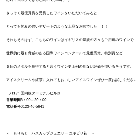
さっそく最優秀賞を受賞したワインをいただいてみると、
とっても甘みの強いデザートのような上品なお味でした！！！
それもそのはず、こちらのワインはイギリスの皇族の方々もご用達のワインで
世界的に最も脅威のある国際ワインコンクールで最優秀賞、特別賞など
５個のメダルを獲得すると言うワイン史上例の見ない評価を得いるそうです。
アイスクリームや紅茶に入れてもおいしいアイスワインぜひ一度お試しくださ
フロア
国内線ターミナルビル2F
営業時間
8：00～20：00
電話番号
0123-46-5641
＜ もりもと ハスカップジュエリー
ユキピリ花 ＞