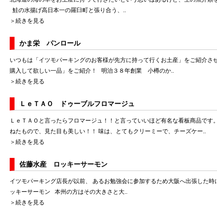
鮭の水揚げ高日本一の羅臼町と張り合う、..
＞続きを見る
かま栄 パンロール
いつもは「イツモパーキングのお客様が先方に持って行くお土産」をご紹介さ
購入して欲しい一品」をご紹介！ 明治３８年創業 小樽のか..
＞続きを見る
ＬｅＴＡＯ ドゥーブルフロマージュ
ＬｅＴＡＯと言ったらフロマージュ！！と言っていいほど有名な看板商品です。
ねたもので、見た目も美しい！！ 味は、とてもクリーミーで、チーズケー..
＞続きを見る
佐藤水産 ロッキーサーモン
イツモパーキング店長が以前、 あるお勉強会に参加するため大阪へ出張した時
ッキーサーモン 本州の方はその大きさと大..
＞続きを見る