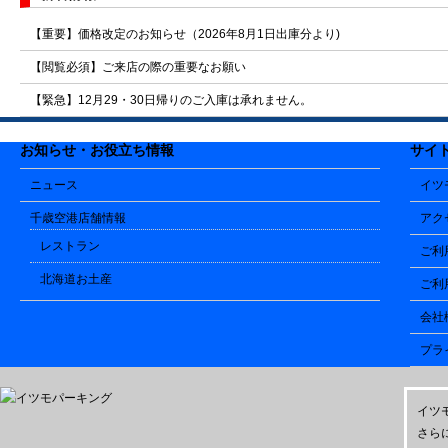
【重要】価格改定のお知らせ（2026年8月1日出庫分より)
【閲覧必須】ご来店の際の重要なお願い
【緊急】12月29・30日帰りのご入庫は承れません。
お知らせ・お役立ち情報
サイ
ニュース
イツ
千歳空港店舗情報
アク
レストラン
ご利
北海道お土産
ご利
会社
プラ
イツ
さら