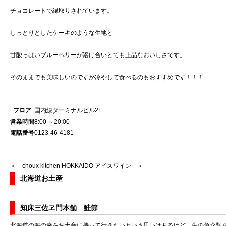
チョコレートで縁取りされています。
しっとりとしたケーキのような生地と
甘酸っぱいブルーベリーが溶け合いとても上品なおいしさです。
そのままでも美味しいのですが冷やして食べるのもおすすめです！！！
フロア
国内線ターミナルビル2F
営業時間
8:00 ～20:00
電話番号
0123-46-4181
＜ choux kitchen HOKKAIDO
アイスワイン ＞
北海道お土産
知床三佐ヱ門本舗 鮭節
北海道の海の幸をお土産に持って行きたいという思いはあるけど、生の魚介類