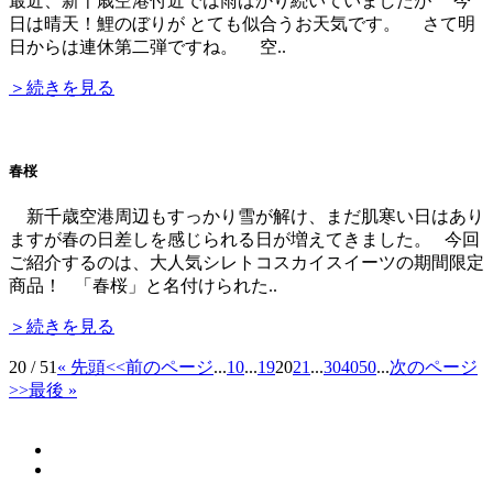
最近、新千歳空港付近では雨ばかり続いていましたが 今
日は晴天！鯉のぼりが とても似合うお天気です。 さて明
日からは連休第二弾ですね。 空..
＞続きを見る
春桜
新千歳空港周辺もすっかり雪が解け、まだ肌寒い日はあり
ますが春の日差しを感じられる日が増えてきました。 今回
ご紹介するのは、大人気シレトコスカイスイーツの期間限定
商品！ 「春桜」と名付けられた..
＞続きを見る
20 / 51
« 先頭
<<前のページ
...
10
...
19
20
21
...
30
40
50
...
次のページ
>>
最後 »