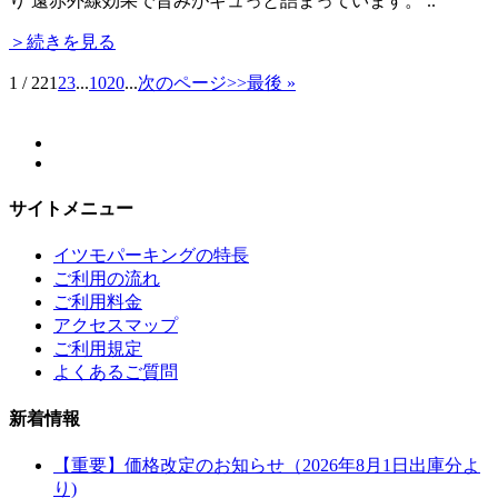
り 遠赤外線効果で旨みがギュっと詰まっています。 ..
＞続きを見る
1 / 22
1
2
3
...
10
20
...
次のページ>>
最後 »
サイトメニュー
イツモパーキングの特長
ご利用の流れ
ご利用料金
アクセスマップ
ご利用規定
よくあるご質問
新着情報
【重要】価格改定のお知らせ（2026年8月1日出庫分よ
り)