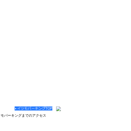
駐車場は 空港まで約３分・空に近い幸せイツモパーキング