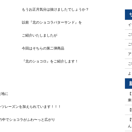
もうお正月気分は抜けましたでしょうか？
以前『北のショコラバターサンド』を
イ
ご
ご紹介いたしましたが
ご
今回はそちらの第二弾商品
ア
『北のショコロ』をご紹介します！
ご
よ
生地に
【
庫
ンツレーズンを加えられています！！！
【
の中でショコラがふわ〜っと広がり
【
ん