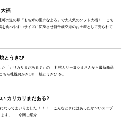
ト大福
町の道の駅「もち米の里☆なよろ」で大人気のソフト大福！ こち
福を食べやすいサイズに変身させ新千歳空港のお土産として売られて
焼とうきび
た『カリカリまだある？』の 札幌カリーヨシミさんから最新商品
ちら札幌おかきOｈ！焼とうきび を..
い カリカリまだある?
になってまいりました ！！！ こんなときにはあったか〜いスープ
ます。 今回ご紹介..