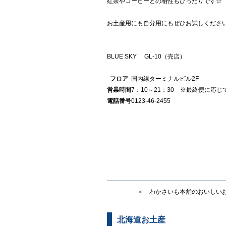
紅茶やコーヒーとの相性もぴったりです☆
お土産用にも自分用にもぜひお試しくださ
BLUE SKY GL-10（売店）
フロア
国内線ターミナルビル2F
営業時間
7：10～21：30 ※最終便に応
電話番号
0123-46-2455
＜ わかさいも本舗のおいしい
北海道お土産