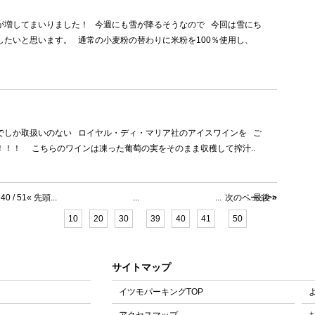
が増してまいりました！ 今週にも雪が降るそうなので 今回は雪にち
したいと思います。 通常の小麦粉の替わりに米粉を100％使用し、
でしか取扱いのない ロイヤル・ディ・マリア社のアイスワインを ご
！！！ こちらのワインは凍った葡萄の実をそのまま収穫して搾汁..
40 / 51
« 先頭
...
...
...
次のページ>>
...
最後 »
10
20
30
39
40
41
50
サイトマップ
イツモパーキングTOP